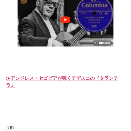
≫アンドレス・セゴビアが弾くテデスコの『タランテ
ラ』
共有: