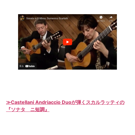
≫Castellani Andriaccio Duoが弾くスカルラッティの
『ソナタ ニ短調』