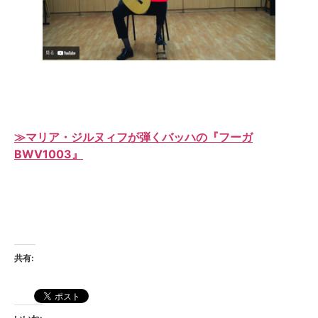
≫マリア・ジルヌィフが弾くバッハの『フーガ
BWV1003』
共有: