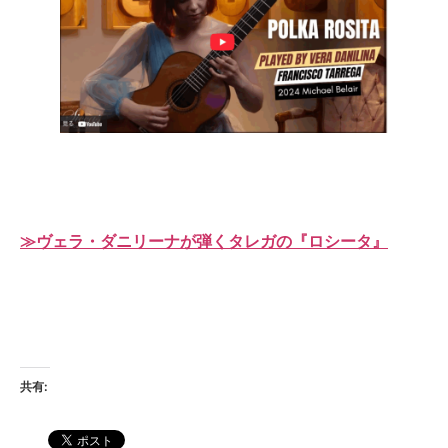
≫ヴェラ・ダニリーナが弾くタレガの『ロシータ』
共有: