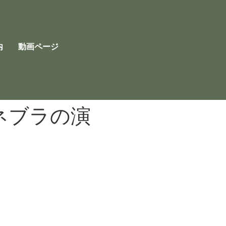
内
動画ページ
ネブラの演