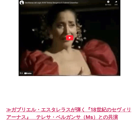
≫ガブリエル・エスタレラスが弾く『18世紀のセヴィリ
アーナス』 テレサ・ベルガンサ（Ms）との共演