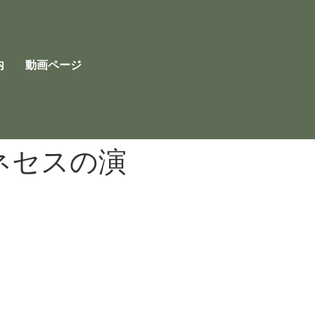
内
動画ページ
ネセスの演