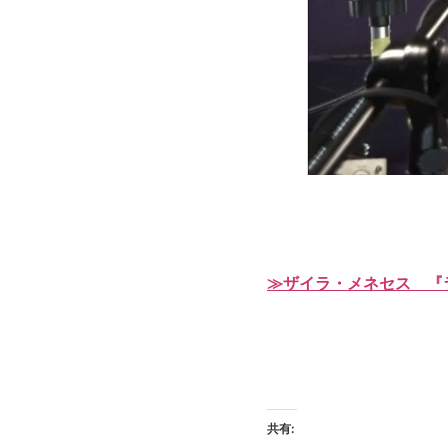
≫ザイラ・メネセス 『
共有: