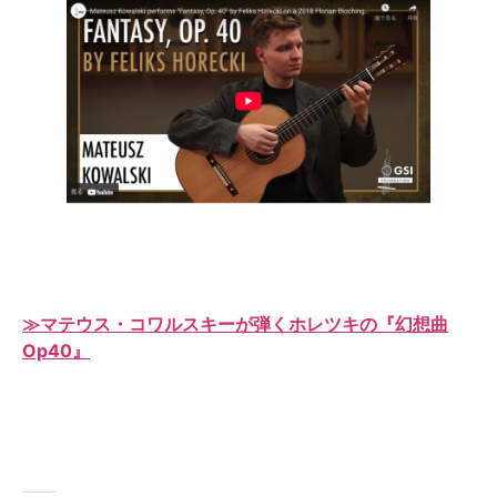
≫マテウス・コワルスキーが弾くホレツキの『幻想曲
Op40』