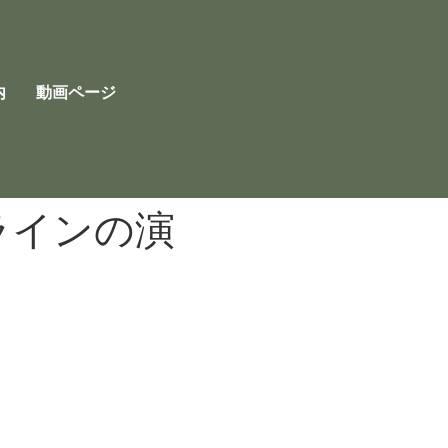
内
動画ページ
ラインの演