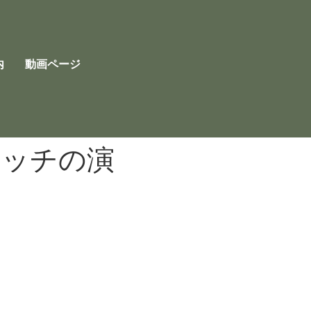
内
動画ページ
シッチの演