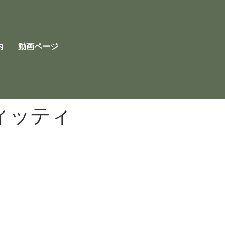
内
動画ページ
ィッティ