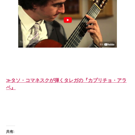
≫タソ・コマネスクが弾くタレガの『カプリチョ・アラ
ベ』
共有: