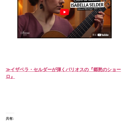
≫イザベラ・セルダーが弾くバリオスの『郷愁のショー
ロ』
共有: