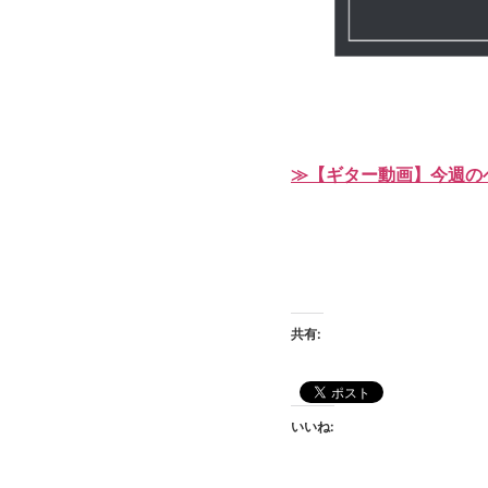
≫【ギター動画】今週の
共有:
いいね: