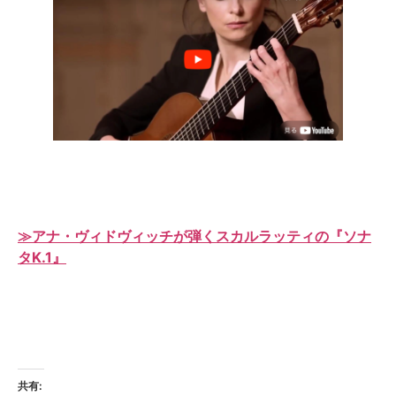
≫アナ・ヴィドヴィッチが弾くスカルラッティの『ソナ
タK.1』
共有: