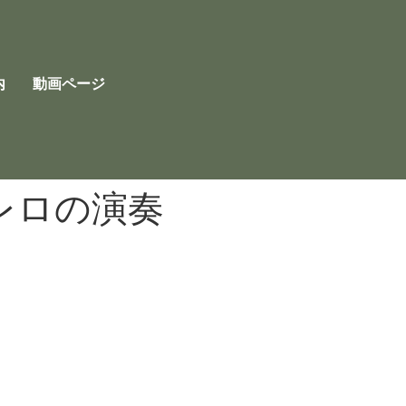
内
動画ページ
レロの演奏