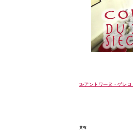
≫アントワーヌ・ゲレロ
共有: