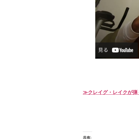
≫クレイグ・レイクが弾
共有: