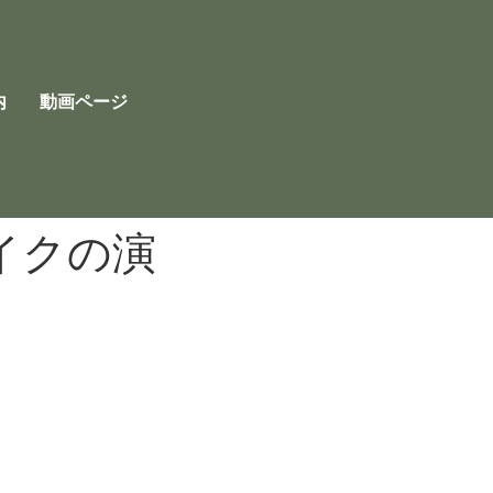
内
動画ページ
イクの演