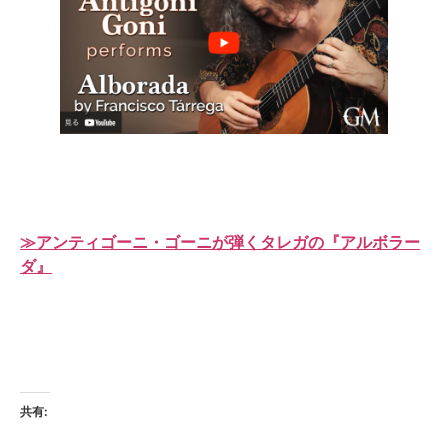
≫アンティゴーニ・ゴーニが弾くタレガの『アルボラー
ダ』
共有: