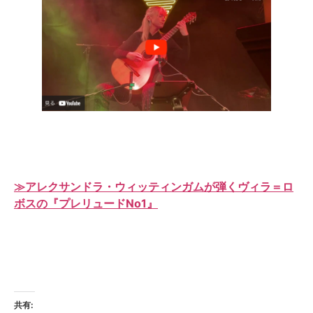
≫アレクサンドラ・ウィッティンガムが弾くヴィラ＝ロ
ボスの『プレリュードNo1』
共有: