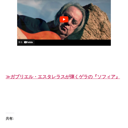
≫ガブリエル・エスタレラスが弾くゲラの『ソフィア』
共有: