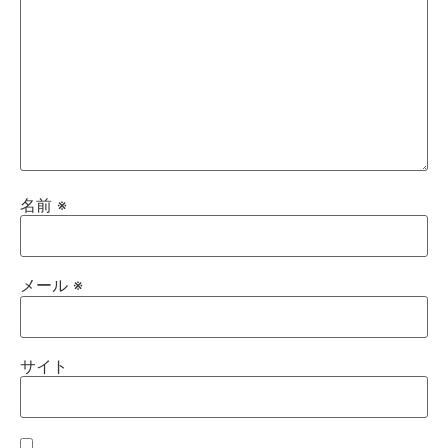
名前
※
メール
※
サイト