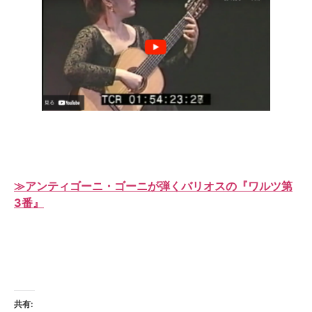
≫アンティゴーニ・ゴーニが弾くバリオスの『ワルツ第
3番』
共有: