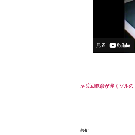
≫渡辺範彦が弾くソルの
共有: