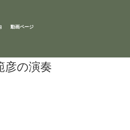
内
動画ページ
範彦の演奏