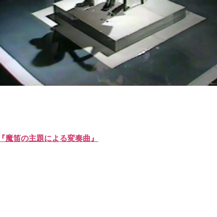
『魔笛の主題による変奏曲』