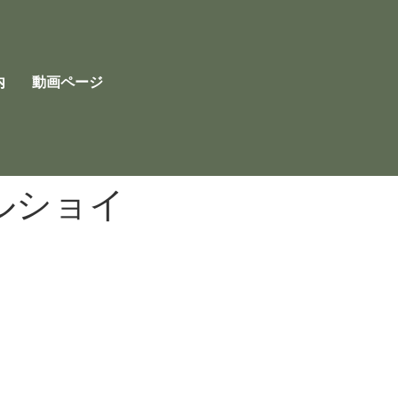
内
動画ページ
ルショイ