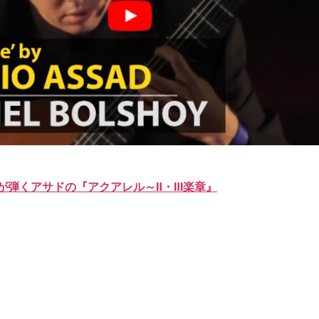
が弾くアサドの『アクアレル～Ⅱ・Ⅲ楽章』