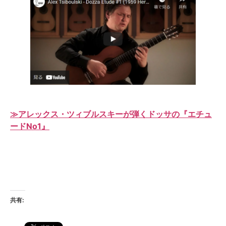
≫アレックス・ツィブルスキーが弾くドッサの『エチュ
ードNo1』
共有: