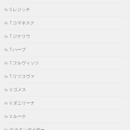
S.レジッチ
T.コマネスク
T.ジナリウ
T.ハーブ
T.フルヴィッツ
T.リツコヴァ
V.ゴメス
V.ダニリーナ
V.ルーケ
W.カネンガイザー