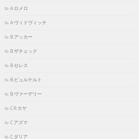
A.ロメロ
A.ヴィドヴィッチ
B.アッカー
B.ザチェック
B.セレス
B.ビュルケルト
B.ヴァーデリー
C.R.カヤ
C.アズマ
C.ダリア