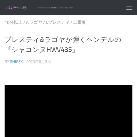
コンテンツへスキップ
10分以上
/
A.ラゴヤ
/
I.プレスティ
/
二重奏
プレスティ&ラゴヤが弾くヘンデルの
『シャコンヌHWV435』
BY
SHIGEKI
·
2020年6月3日