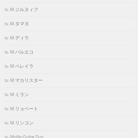
M.ジルヌィフ
M.タマヨ
M.ディラ
M.バルエコ
M.ペレイラ
M.マカリスター
M.ミラン
M.リョベート
M.リンコン
MoNo Guitar Duo