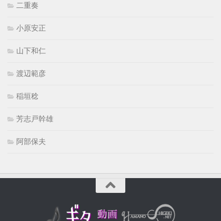
二重奏
小原安正
山下和仁
渡辺範彦
稲垣稔
芳志戸幹雄
阿部保夫