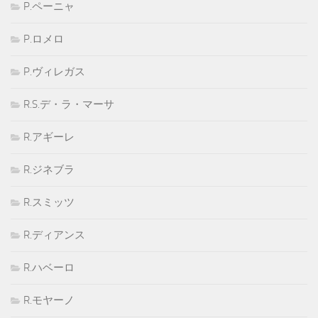
P.ペーニャ
P.ロメロ
P.ヴィレガス
R.S.デ・ラ・マーサ
R.アギーレ
R.ジネブラ
R.スミッツ
R.ディアンス
R.ハベーロ
R.モヤーノ