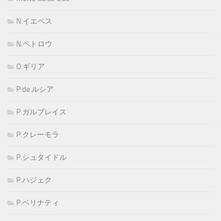
N.イエペス
N.ペトロウ
O.ギリア
P.de.ルシア
P.ガルブレイス
P.クレーモラ
P.シュタイドル
P.ハジェク
P.ベリナティ