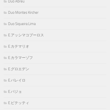
Duo Abreu
Duo Montes Kircher
Duo Siqueira Lima
E.アッシマコプーロス
E.カテマリオ
E.カラマーゾフ
E.グロエデン
E.バレイロ
E.パジョ
E.ビテッティ